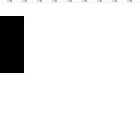
-----
-----
-----
-----
----